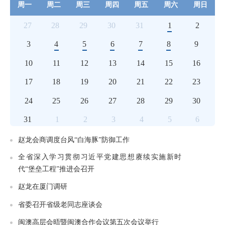
周一
周二
周三
周四
周五
周六
周日
27
28
29
30
31
1
2
3
4
5
6
7
8
9
10
11
12
13
14
15
16
17
18
19
20
21
22
23
24
25
26
27
28
29
30
31
1
2
3
4
5
6
赵龙会商调度台风“白海豚”防御工作
全省深入学习贯彻习近平党建思想赓续实施新时
代“堡垒工程”推进会召开
赵龙在厦门调研
省委召开省级老同志座谈会
闽澳高层会晤暨闽澳合作会议第五次会议举行