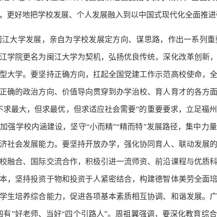
，更好地把学校发展、个人发展融入到以中国式现代化全面推进
大学发展，亲自为学校发展定方向、谋思路，作出一系列重
江学院更名为闽江大学为契机，弘扬优良传统，深化改革创新
型大学。要坚持正确方向，扛起全国党建工作示范高校使命，
正确的政治方向、价值导向贯穿到办学治校、育人育才的各方
不求最大，但求最优，但求适应社会需要”的重要要求，立足福
加强学校内涵建设，坚守“小而精”“精而特”发展路径，集中力
济社会发展能力。要坚持开放办学，强化协同育人、联动发展
校融合、国际交流合作，积极引进一流师资、前沿课程与优质
本，坚持投资于物和投资于人紧密结合，构建德智体美劳全面
学生培养综合能力，促进各项基本素质相互协调、和谐发展。
四有”好老师、当好“四个引路人”。周祖翼强调，要深化教育综