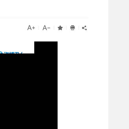




|
|
|
|
