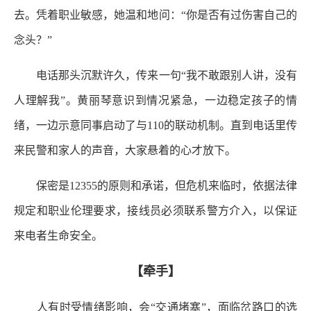
去。凭着职业敏感，她温和地问：“你是否有过伤害自己的
念头？”
电话那头沉默许久，传来一句“我不敢跟别人讲，没有
人理解我”。黄丽琴意识到情况紧急，一边稳定孩子的情
绪，一边示意同事启动了与110的联动机制。直到电话里传
来民警和家人的声音，大家悬着的心才放下。
保密是12355的原则和承诺，但危机来临时，依据法律
规定和职业伦理要求，接线员必须联系警方介入，以保证
来电者生命安全。
【牵手】
人有时受情绪影响，会“交通堵塞”，面临岔路口的选