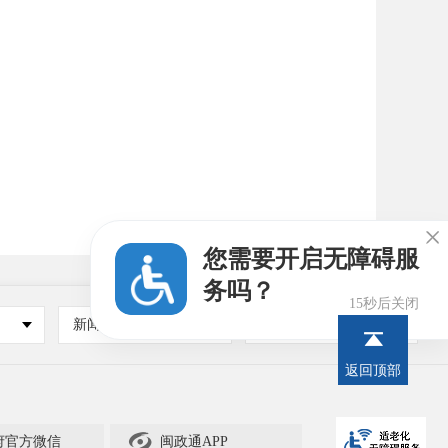

您需要开启无障碍服
务吗？
14秒后关闭
新闻媒体
其他
返回顶部

府官方微信
闽政通APP