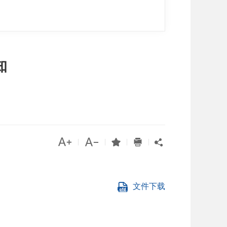
知




|
|
|
|

文件下载