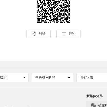


纠错
评论
院部门
中央驻闽机构
各省区市
新媒体矩阵

省政