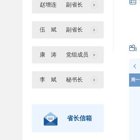

赵增连
副省长
主
伍 斌
副省长
分

康 涛
党组成员
李 斌
秘书长
周一
省长信箱