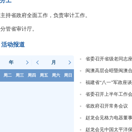
分工
持省政府全面工作，负责审计工作。
管省审计厅。
活动报道
省委召开省级老同志
年
月
闽澳高层会晤暨闽澳
周二
周三
周四
周五
周六
周日
福建省“八一”军政座
省委召开上半年工作
省政府召开常务会议
赵龙会见格力电器董
赵龙会见中国太平洋