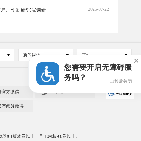
2026-07-22
质局、创新研究院调研
新闻媒体
其他

您需要开启无障碍服
务吗？
11秒后关闭

府官方微信
闽政通APP
发布政务微博
器9.1版本及以上，且IE内核9.0及以上。