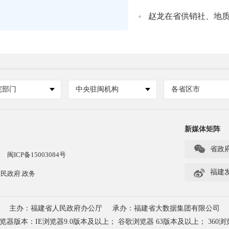
赵龙在省供销社、地
院部门
中央驻闽机构
各省区市
新媒体矩阵

省政
闽ICP备15003084号

福建
民政府.政务
主办：福建省人民政府办公厅
承办：福建省大数据集团有限公司
本：IE浏览器9.0版本及以上； 谷歌浏览器 63版本及以上； 360浏览