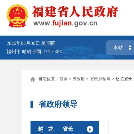
2026年08月06日
星期四
福州市
晴转小雨
27℃~36℃
当前位置：
首页
>
省政府
>
省政府领导
>
赵龙省长

省政府领导
赵 龙
省长